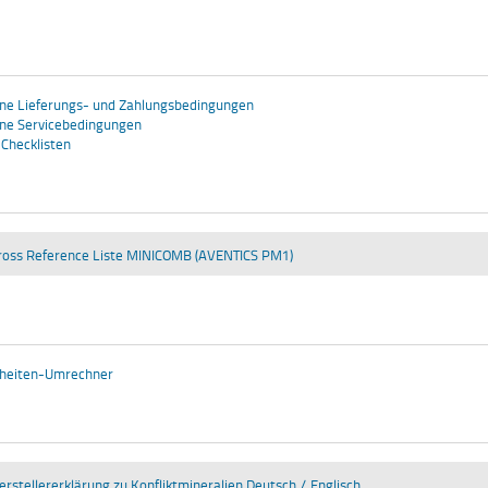
ne Lieferungs- und Zahlungsbedingungen
ine Servicebedingungen
Checklisten
ross Reference Liste MINICOMB (AVENTICS PM1)
nheiten-Umrechner
erstellererklärung zu Konfliktmineralien Deutsch / Englisch