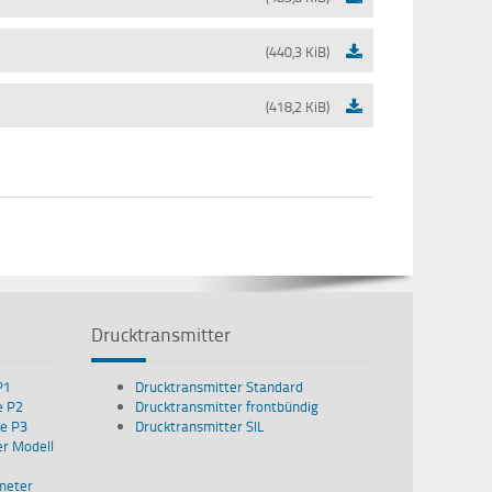
(440,3 KiB)
(418,2 KiB)
Drucktransmitter
P1
Drucktransmitter Standard
e P2
Drucktransmitter frontbündig
e P3
Drucktransmitter SIL
r Modell
meter