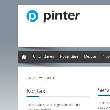
Deutsch
Unternehmen
Neuigkeiten
Messen
Prod
PINTER
Service
Serv
Kontakt
Im Berei
PINTER Mess- und Regeltechnik GmbH
eines PI
Kraichgaublick 17