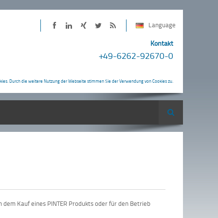
Language
PINTER
PINTER
Kontakt
+49-6262-92670-0
bei
Neuigkeiten
Twitter
als
RSS-
kies. Durch die weitere Nutzung der Webseite stimmen Sie der Verwendung von Cookies zu.
Feed
Suche
ach dem Kauf eines PINTER Produkts oder für den Betrieb