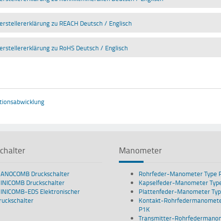
erstellererklärung zu REACH Deutsch / Englisch
erstellererklärung zu RoHS Deutsch / Englisch
tionsabwicklung
chalter
Manometer
ANOCOMB Druckschalter
Rohrfeder-Manometer Type 
INICOMB Druckschalter
Kapselfeder-Manometer Typ
INICOMB-EDS Elektronischer
Plattenfeder-Manometer Typ
ruckschalter
Kontakt-Rohrfedermanomete
P1K
Transmitter-Rohrfedermano