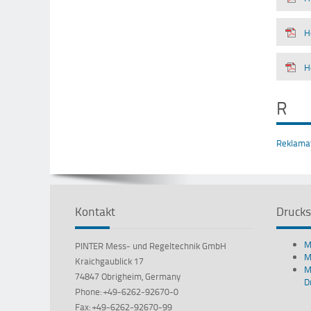
H
H
R
Reklama
Kontakt
Drucks
M
PINTER Mess- und Regeltechnik GmbH
M
Kraichgaublick 17
M
74847 Obrigheim, Germany
D
Phone: +49-6262-92670-0
Fax: +49-6262-92670-99