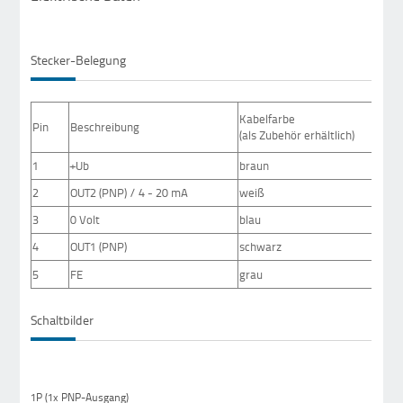
Stecker-Belegung
Kabelfarbe
Pin
Beschreibung
(als Zubehör erhältlich)
1
+Ub
braun
2
OUT2 (PNP) / 4 - 20 mA
weiß
3
0 Volt
blau
4
OUT1 (PNP)
schwarz
5
FE
grau
Schaltbilder
1P (1x PNP-Ausgang)