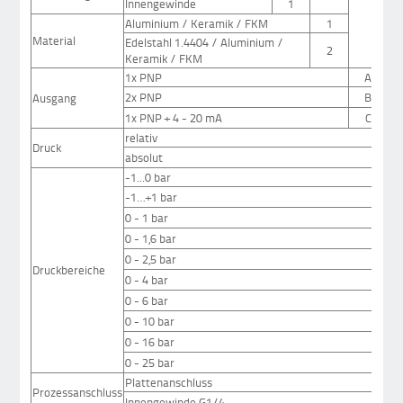
Innengewinde
1
Aluminium / Keramik / FKM
1
Material
Edelstahl 1.4404 / Aluminium /
2
Keramik / FKM
1x PNP
A
2x PNP
B
Ausgang
1x PNP + 4 - 20 mA
C
relativ
Druck
absolut
-1...0 bar
-1…+1 bar
0 - 1 bar
0 - 1,6 bar
0 - 2,5 bar
Druckbereiche
0 - 4 bar
0 - 6 bar
0 - 10 bar
0 - 16 bar
0 - 25 bar
Plattenanschluss
Prozessanschluss
Innengewinde G1/4