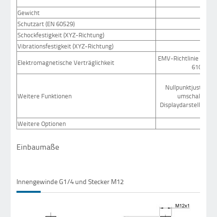
Gewicht
Schutzart (EN 60529)
IP6
Schockfestigkeit (XYZ-Richtung)
30g
Vibrationsfestigkeit (XYZ-Richtung)
5g (
EMV-Richtlinie 2004
Elektromagnetische Verträglichkeit
61000-6-
Nullpunktjustage, 
Weitere Funktionen
umschaltbare E
Displaydarstellung 
Weitere Optionen
Einbaumaße
Innengewinde G1/4 und Stecker M12