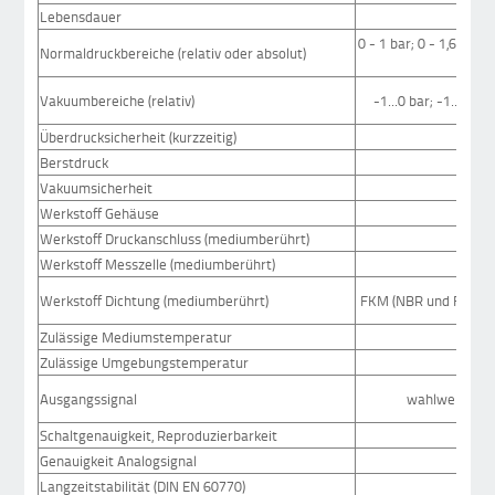
Lebensdauer
mi
0 - 1 bar; 0 - 1,6 bar; 
Normaldruckbereiche (relativ oder absolut)
Vakuumbereiche (relativ)
-1...0 bar; -1...+1 ba
Überdrucksicherheit (kurzzeitig)
> 2,5
Berstdruck
> 3,0
Vakuumsicherheit
Werkstoff Gehäuse
Alumi
Werkstoff Druckanschluss (mediumberührt)
Alumi
Werkstoff Messzelle (mediumberührt)
Werkstoff Dichtung (mediumberührt)
FKM (NBR und FKM be
Zulässige Mediumstemperatur
Zulässige Umgebungstemperatur
Ausgangssignal
wahlweise 1x 
Schaltgenauigkeit, Reproduzierbarkeit
Genauigkeit Analogsignal
Langzeitstabilität (DIN EN 60770)