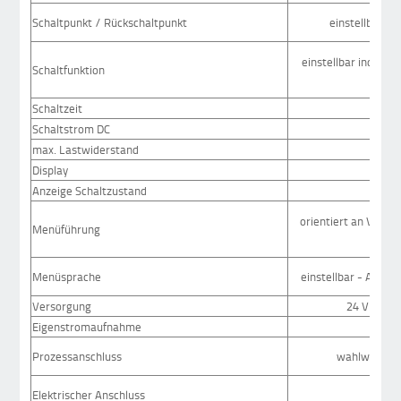
Schaltpunkt / Rückschaltpunkt
einstellbar >=
einstellbar individu
Schaltfunktion
Schaltzeit
Schaltstrom DC
max. Lastwiderstand
Display
Anzeige Schaltzustand
orientiert an VDMA 
Menüführung
Menüsprache
einstellbar - Aus, De
Versorgung
24 VDC (15
Eigenstromaufnahme
Prozessanschluss
wahlweise P
Elektrischer Anschluss
M12x1