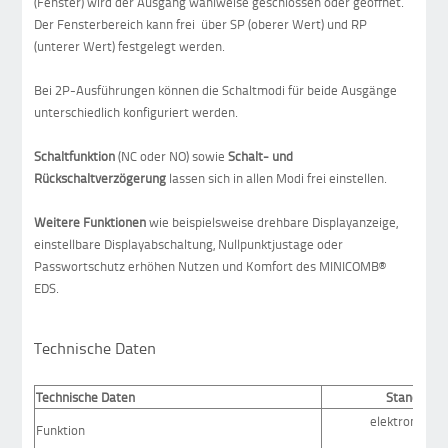
(Fenster) wird der Ausgang wahlweise geschlossen oder geöffnet.
Der Fensterbereich kann frei über SP (oberer Wert) und RP
(unterer Wert) festgelegt werden.
Bei 2P-Ausführungen können die Schaltmodi für beide Ausgänge
unterschiedlich konfiguriert werden.
Schaltfunktion
(NC oder NO) sowie
Schalt- und
Rückschaltverzögerung
lassen sich in allen Modi frei einstellen.
Weitere Funktionen
wie beispielsweise drehbare Displayanzeige,
einstellbare Displayabschaltung, Nullpunktjustage oder
Passwortschutz erhöhen Nutzen und Komfort des MINICOMB®
EDS.
Technische Daten
Technische Daten
Standarda
elektronische
Funktion