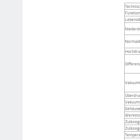
Technis
Funktio
Lebensd
Niederd
Normald
Hochdru
Differen
Vakuumb
Überdru
Vakuums
Gehäuse
Werksto
Zulässi
Zulässi
Tempera