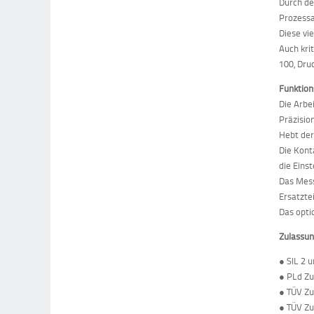
Durch de
Prozessa
Diese vi
Auch kri
100, Dru
Funktio
Die Arbe
Präzisio
Hebt der
Die Kont
die Eins
Das Mess
Ersatztei
Das opti
Zulassun
● SIL 2 
● PLd Zu
● TÜV Zu
● TÜV Zu