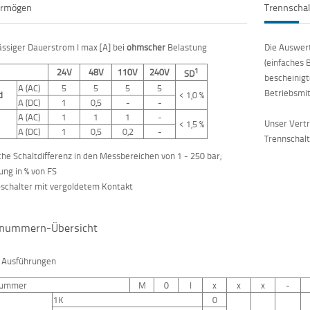
ermögen
Trennschal
ässiger Dauerstrom I max [A] bei
ohmscher
Belastung
Die Auswert
(einfaches 
1
24V
48V
110V
240V
SD
bescheinigt
A (AC)
5
5
5
5
Betriebsmit
d
<
1,0 %
A (DC)
1
0,5
-
-
A (AC)
1
1
1
-
Unser Vertr
<
1,5 %
A (DC)
1
0,5
0,2
-
Trennschalt
he Schaltdifferenz in den Messbereichen von 1 - 250 bar;
ng in % von FS
schalter mit vergoldetem Kontakt
lnummern-Übersicht
e Ausführungen
nummer
M
0
I
x
x
x
-
1K
0