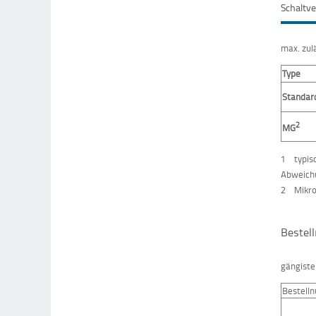
Schaltv
max. zul
Type
Standar
2
MG
1 typisc
Abweichu
2 Mikro
Bestel
gängist
Bestell