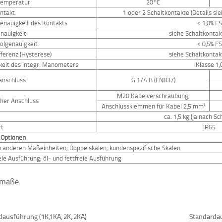
temperatur
20°C
ontakt
1 oder 2 Schaltkontakte (Details si
genauigkeit des Kontakts
<
1,0% FS
nauigkeit
siehe Schaltkontak
olgenauigkeit
<
0,5% FS
fferenz (Hysterese)
siehe Schaltkontak
keit des integr. Manometers
Klasse 1,
anschluss
G 1/4 B (EN837)
M20 Kabelverschraubung;
cher Anschluss
Anschlussklemmen für Kabel 2,5 mm²
ca. 1,5 kg (ja nach Sc
rt
IP65
 Optionen
n anderen Maßeinheiten; Doppelskalen; kundenspezifische Skalen
reie Ausführung; öl- und fettfreie Ausführung
umaße
dausführung (1K,1KA, 2K, 2KA)
Standardau