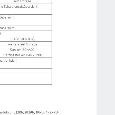
auf Anfrage
ehe Schaltkontaktübersicht)
tübersicht
tübersicht
0
G 1/2 B (EN 837);
weitere auf Anfrage
Stecker ISO 4400;
Hartingstecker HAN7D/8U
haltfunktion)
sführung (2KP, 2K2AP, 1KPDi, 1K2APDi)