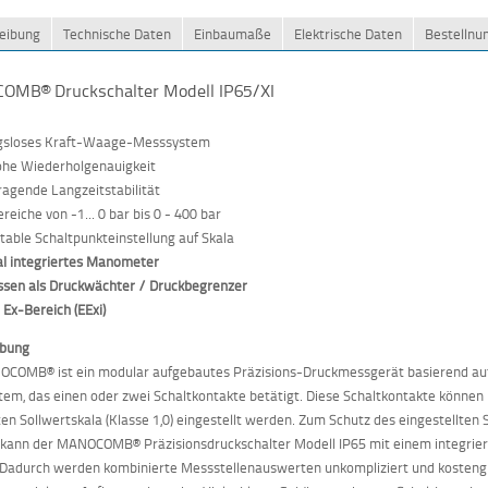
eibung
Technische Daten
Einbaumaße
Elektrische Daten
Bestelln
MB® Druckschalter Modell IP65/XI
ngsloses Kraft-Waage-Messsystem
ohe Wiederholgenauigkeit
ragende Langzeitstabilität
eiche von -1... 0 bar bis 0 - 400 bar
table Schaltpunkteinstellung auf Skala
al integriertes Manometer
ssen als Druckwächter / Druckbegrenzer
 Ex-Bereich (EExi)
ibung
OCOMB® ist ein modular aufgebautes Präzisions-Druckmessgerät basierend a
em, das einen oder zwei Schaltkontakte betätigt. Diese Schaltkontakte können 
rten Sollwertskala (Klasse 1,0) eingestellt werden. Zum Schutz des eingestellten
 kann der MANOCOMB® Präzisionsdruckschalter Modell IP65 mit einem integrier
Dadurch werden kombinierte Messstellenauswerten unkompliziert und kostengü