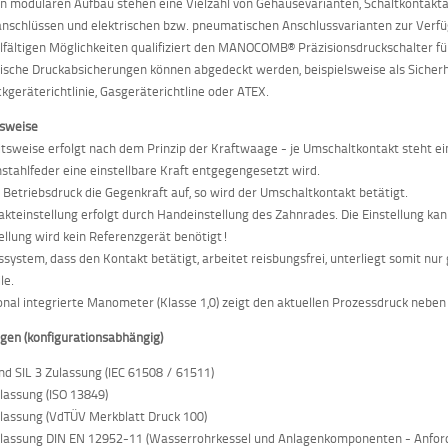
n modularen Aufbau stehen eine Vielzahl von Gehäusevarianten, Schaltkontakta
nschlüssen und elektrischen bzw. pneumatischen Anschlussvarianten zur Verf
elfältigen Möglichkeiten qualifiziert den MANOCOMB® Präzisionsdruckschalter f
tische Druckabsicherungen können abgedeckt werden, beispielsweise als Sicher
ckgeräterichtlinie, Gasgeräterichtline oder ATEX.
nsweise
itsweise erfolgt nach dem Prinzip der Kraftwaage - je Umschaltkontakt steht ei
nstahlfeder eine einstellbare Kraft entgegengesetzt wird.
 Betriebsdruck die Gegenkraft auf, so wird der Umschaltkontakt betätigt.
akteinstellung erfolgt durch Handeinstellung des Zahnrades. Die Einstellung ka
tellung wird kein Referenzgerät benötigt!
system, dass den Kontakt betätigt, arbeitet reisbungsfrei, unterliegt somit n
le.
onal integrierte Manometer (Klasse 1,0) zeigt den aktuellen Prozessdruck neben 
gen (konfigurationsabhängig)
und SIL 3 Zulassung (IEC 61508 / 61511)
lassung (ISO 13849)
lassung (VdTÜV Merkblatt Druck 100)
lassung DIN EN 12952-11 (Wasserrohrkessel und Anlagenkomponenten - Anfor