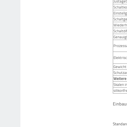
Justage
Schaltk
Einstell
Schaltge
Wiederh
Schaltdi
Genauig
Prozess
Elektris
Gewicht
Schutza
Weitere
Skalen i
silikonf
Einba
Standar