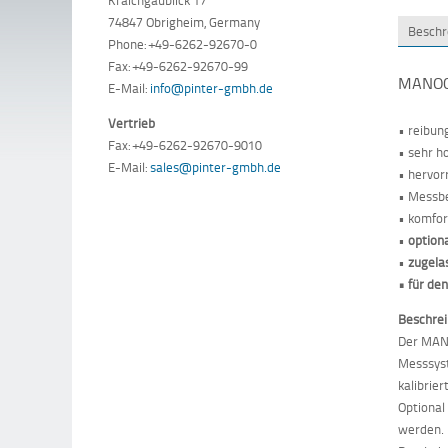
74847 Obrigheim, Germany
Beschr
Phone: +49-6262-92670-0
Fax: +49-6262-92670-99
MANOCO
E-Mail:
info@pinter-gmbh.de
Vertrieb
• reibu
Fax: +49-6262-92670-9010
• sehr h
E-Mail:
sales@pinter-gmbh.de
• hervor
• Messber
• komfor
•
option
•
zugela
• für den
Beschre
Der MAN
Messsyst
kalibrie
Optional
werden. 