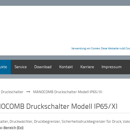
Verwendung von Cookies: Diese Webseite nutzt Coo
ukte
Service
Download
Kontakt
Karriere
Impressum
ruckschalter
MANOCOMB Druckschalter Modell IP65/XI
COMB Druckschalter Modell IP65/XI
alter, Druckwächter, Druckbegrenzer, Sicherheitsdruckbegrenzer für Druck, Vak
x-Bereich (Exi)