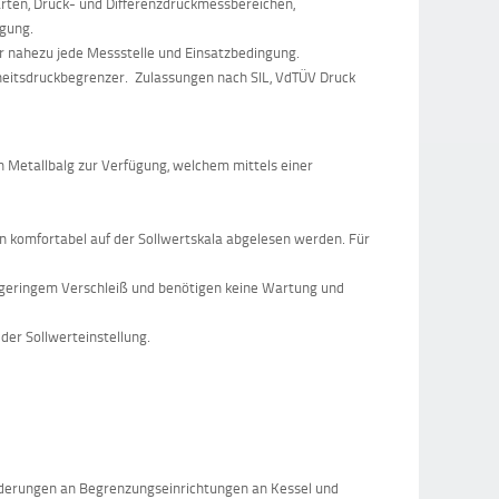
rten, Druck- und Differenzdruckmessbereichen,
ügung.
ür nahezu jede Messstelle und Einsatzbedingung.
heitsdruckbegrenzer. Zulassungen nach SIL, VdTÜV Druck
n Metallbalg zur Verfügung, welchem mittels einer
nn komfortabel auf der Sollwertskala abgelesen werden. Für
ur geringem Verschleiß und benötigen keine Wartung und
der Sollwerteinstellung.
derungen an Begrenzungseinrichtungen an Kessel und