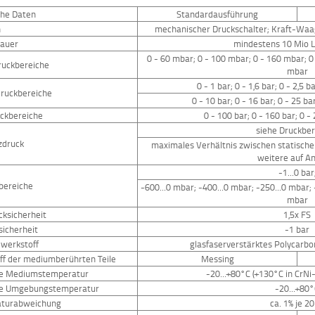
che Daten
Standardausführung
n
mechanischer Druckschalter; Kraft-Wa
auer
mindestens 10 Mio 
0 - 60 mbar; 0 - 100 mbar; 0 - 160 mbar; 0
ruckbereiche
mbar
0 - 1 bar; 0 - 1,6 bar; 0 - 2,5 ba
ruckbereiche
0 - 10 bar; 0 - 16 bar; 0 - 25 ba
ckbereiche
0 - 100 bar; 0 - 160 bar; 0 -
siehe Druckber
zdruck
maximales Verhältnis zwischen statische
weitere auf A
-1...0 bar
ereiche
-600...0 mbar; -400...0 mbar; -250...0 mbar; 
mbar
cksicherheit
1,5x FS
icherheit
-1 bar
werkstoff
glasfaserverstärktes Polycarbo
ff der mediumberührten Teile
Messing
ge Mediumstemperatur
-20...+80°C (+130°C in CrN
ge Umgebungstemperatur
-20...+80
turabweichung
ca. 1% je 2