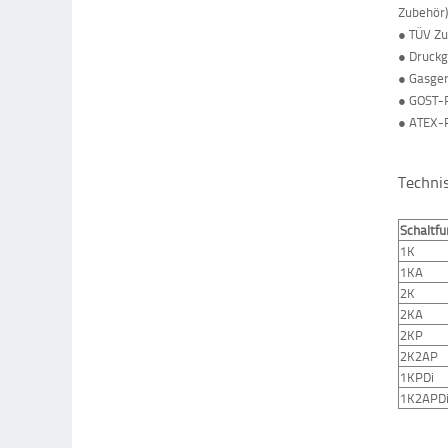
Zubehör
● TÜV Zu
● Druckg
● Gasge
● GOST-R
● ATEX-R
Techni
Schaltfu
1K
1KA
2K
2KA
2KP
2K2AP
1KPDi
1K2APD