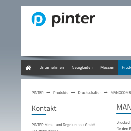
Deutsch
Unternehmen
Neuigkeiten
Messen
Prod
PINTER
Produkte
Druckschalter
MANOCOMB D
MANO
Kontakt
Drucksch
PINTER Mess- und Regeltechnik GmbH
für den E
Kraichgaublick 17