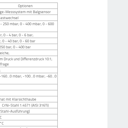
Optionen
age-Messsystem mit Balgsensor
Lastwechsel
 - 250 mbar; 0 - 400 mbar; 0 - 600
r; 0 - 4 bar; 0 - 6 bar;
r; 0 - 40 bar; 0 - 60 bar
 250 bar; 0 - 400 bar
eiche;
m Druck und Differenzdruck 10:1;
nfrage
;
-160...0 mbar; -100...0 mbar; -60...0
nat mit Klarsichthaube
CrNi-Stahl 1.4571 (AISI 316Ti)
i-Stahl-Ausführung)
°C
0°C