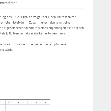
tverstärker
ung des Drucksignals erfolgt über einen Mikroschalter
Betriebsmittel) der in Zusammenschaltung mit einem
en eigensicheren Stromkreis eines zugehörigen elektrischen
tels (z.B. Trennschaltverstärker) erfolgen muss.
iebsteam informiert Sie gerne über empfohlene
verstärker.
x
(x)
-
x
x
x