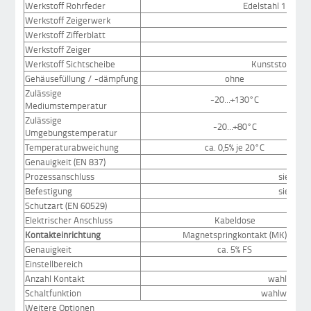
Werkstoff Rohrfeder
Edelstahl 1.4571,
Werkstoff Zeigerwerk
Werkstoff Zifferblatt
A
Werkstoff Zeiger
A
Werkstoff Sichtscheibe
Kunststoff mit
Gehäusefüllung / -dämpfung
ohne
Zulässige
-20...+130°C
Mediumstemperatur
Zulässige
-20...+80°C
Umgebungstemperatur
Temperaturabweichung
ca. 0,5% je 20°C
Genauigkeit (EN 837)
K
Prozessanschluss
siehe M
Befestigung
siehe M
Schutzart (EN 60529)
Elektrischer Anschluss
Kabeldose
Kontakteinrichtung
Magnetspringkontakt (MK)
Genauigkeit
ca. 5% FS
Einstellbereich
ca.
Anzahl Kontakt
wahlweise 
Schaltfunktion
wahlweise Öf
Weitere Optionen