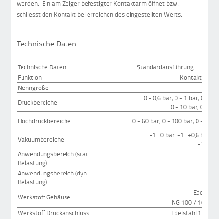
werden. Ein am Zeiger befestigter Kontaktarm öffnet bzw.
schliesst den Kontakt bei erreichen des eingestellten Werts.
Technische Daten
Technische Daten
Standardausführung
Funktion
Kontakt-Mano
Nenngröße
10
0 - 0,6 bar; 0 - 1 bar; 0 - 1,6
Druckbereiche
0 - 10 bar; 0 - 16 
Hochdruckbereiche
0 - 60 bar; 0 - 100 bar; 0 - 160 
-1...0 bar; -1...+0,6 bar; -1
Vakuumbereiche
-1...+9 
Anwendungsbereich (stat.
3/4 S
Belastung)
Anwendungsbereich (dyn.
2/3 S
Belastung)
Edelstahl
Werkstoff Gehäuse
NG 100 / 160 mit
Werkstoff Druckanschluss
Edelstahl 1.4571,