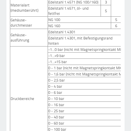
Edelstahl 1.4571 (NG 100/160)
3
Materialart
Edelstahl 1.4571, öl- und
(mediumberührt)
5
fettfrei
NG 100
5
Gehäuse-
durchmesser
NG 160
6
Edelstahl 1.4301
3
Gehäuse-
Edelstahl 1.4301, mit Befestigungsrand
ausführung
9
hinten
-1...0 bar (nicht mit Magnetspringkontakt MK)
-1...+9 bar
-1...+15 bar
0 - 1 bar (nicht mit Magnetspringkontakt MK)
0 - 1,6 bar (nicht mit Magnetspringkontakt MK)
0 - 2,5 bar
0 - 4 bar
0 - 6 bar
Druckbereiche
0 - 10 bar
0 - 16 bar
0 - 25 bar
0 - 40 bar
0 - 60 bar
0 - 100 bar