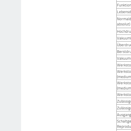
Funktio
Lebensd
Normaldr
absolut)
Hochdru
Vakuumbe
Überdruc
Berstdr
Vakuums
Werksto
Werksto
(medium
Werksto
(medium
Werksto
Zulässi
Zulässi
Ausgang
Schaltge
Reprodu