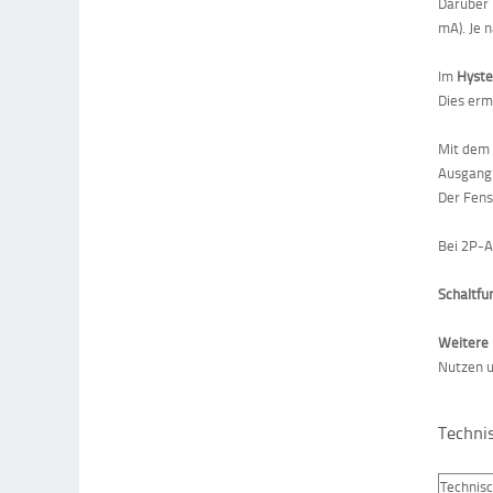
Darüber 
mA). Je 
Im
Hyst
Dies erm
Mit de
Ausgang 
Der Fens
Bei 2P-A
Schaltfu
Weitere
Nutzen 
Techni
Technis