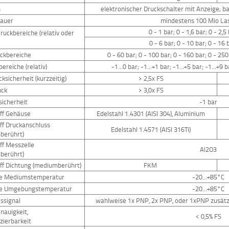
n
elektronischer Druckschalter mit Anzeige; 
auer
mindestens 100 Mio La
0 - 1 bar; 0 - 1,6 bar; 0 - 2,5
uckbereiche (relativ oder
0 - 6 bar; 0 - 10 bar; 0 - 16 
ckbereiche
0 - 60 bar; 0 - 100 bar; 0 - 160 bar; 0 - 250
reiche (relativ)
-1...0 bar; -1...+1 bar; -1...+5 bar; -1...+9 
ksicherheit (kurzzeitig)
> 2,5x FS
uck
> 3,0x FS
icherheit
-1 bar
ff Gehäuse
Edelstahl 1.4301 (AISI 304), Aluminium
ff Druckanschluss
Edelstahl 1.4571 (AISI 316Ti)
berührt)
ff Messzelle
Al2O3
berührt)
ff Dichtung (mediumberührt)
FKM
ge Mediumstemperatur
-20...+85°C
ge Umgebungstemperatur
-20...+85°C
ssignal
wahlweise 1x PNP, 2x PNP, oder 1xPNP zusätz
nauigkeit,
< 0,5% FS
zierbarkeit