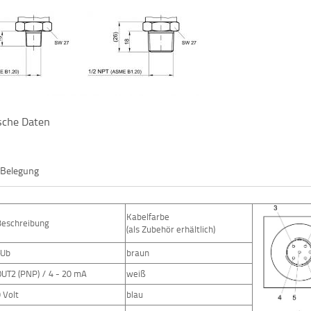
ische Daten
-Belegung
Kabelfarbe
Beschreibung
(als Zubehör erhältlich)
+Ub
braun
OUT2 (PNP) / 4 - 20 mA
weiß
 Volt
blau