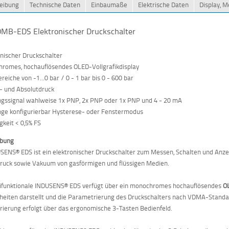
eibung
Technische Daten
Einbaumaße
Elektrische Daten
Display, 
MB-EDS Elektronischer Druckschalter
onischer Druckschalter
romes, hochauflösendes OLED-Vollgrafikdisplay
eiche von -1...0 bar / 0 - 1 bar bis 0 - 600 bar
v- und Absolutdruck
gssignal wahlweise 1x PNP, 2x PNP oder 1x PNP und 4 - 20 mA
ge konfigurierbar Hysterese- oder Fenstermodus
gkeit < 0,5% FS
ibung
SENS® EDS ist ein elektronischer Druckschalter zum Messen, Schalten und Anze
ruck sowie Vakuum von gasförmigen und flüssigen Medien.
ifunktionale INDUSENS® EDS verfügt über ein monochromes hochauflösendes
O
heiten darstellt und die Parametrierung des Druckschalters nach VDMA-Standar
ierung erfolgt über das ergonomische 3-Tasten Bedienfeld.