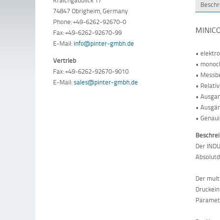
Beschr
74847 Obrigheim, Germany
Phone: +49-6262-92670-0
MINICO
Fax: +49-6262-92670-99
E-Mail:
info@pinter-gmbh.de
• elektr
Vertrieb
• monoch
Fax: +49-6262-92670-9010
• Messber
E-Mail:
sales@pinter-gmbh.de
• Relati
• Ausgan
• Ausgän
• Genaui
Beschre
Der INDU
Absolutd
Der mult
Druckein
Parametr