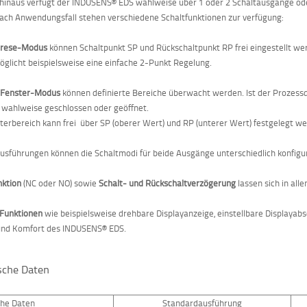
hinaus verfügt der INDUSENS® EDS wahlweise über 1 oder 2 Schaltausgänge ode
nach Anwendungsfall stehen verschiedene Schaltfunktionen zur verfügung:
erese-Modus
können Schaltpunkt SP und Rückschaltpunkt RP frei eingestellt wer
öglicht beispielsweise eine einfache 2-Punkt Regelung.
m
Fenster-Modus
können definierte Bereiche überwacht werden. Ist der Prozessdr
wahlweise geschlossen oder geöffnet.
terbereich kann frei über SP (oberer Wert) und RP (unterer Wert) festgelegt w
usführungen können die Schaltmodi für beide Ausgänge unterschiedlich konfigu
nktion
(NC oder NO) sowie
Schalt- und Rückschaltverzögerung
lassen sich in alle
 Funktionen
wie beispielsweise drehbare Displayanzeige, einstellbare Displaya
und Komfort des INDUSENS® EDS.
sche Daten
che Daten
Standardausführung