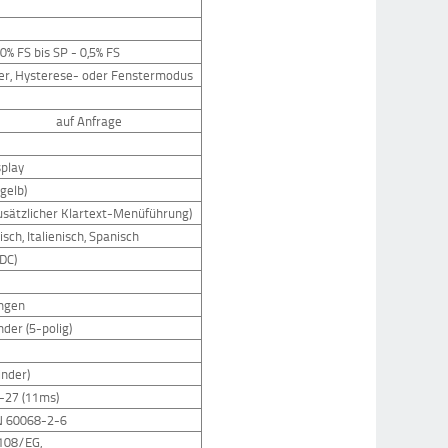
 0% FS bis SP - 0,5% FS
ffner, Hysterese- oder Fenstermodus
auf Anfrage
splay
(gelb)
zusätzlicher Klartext-Menüführung)
isch, Italienisch, Spanisch
VDC)
ngen
der (5-polig)
inder)
2-27 (11ms)
EN 60068-2-6
/108/EG,