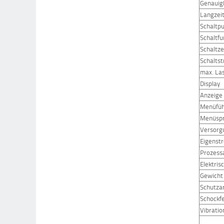
Genauigk
Langzeit
Schaltp
Schaltf
Schaltze
Schalts
max. La
Display
Anzeige
Menüfü
Menüsp
Versorg
Eigenst
Prozess
Elektris
Gewicht
Schutzar
Schockfe
Vibratio