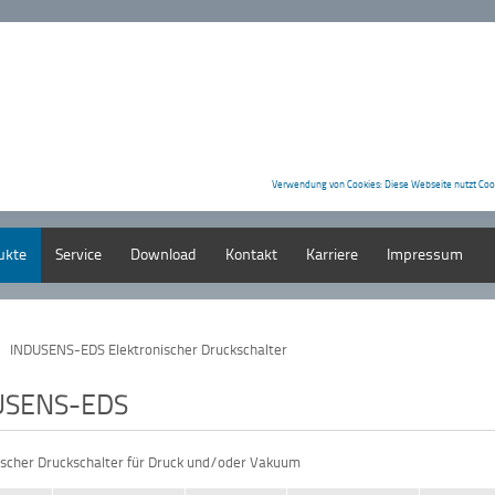
Verwendung von Cookies: Diese Webseite nutzt Coo
ukte
Service
Download
Kontakt
Karriere
Impressum
INDUSENS-EDS Elektronischer Druckschalter
USENS-EDS
ischer Druckschalter für Druck und/oder Vakuum