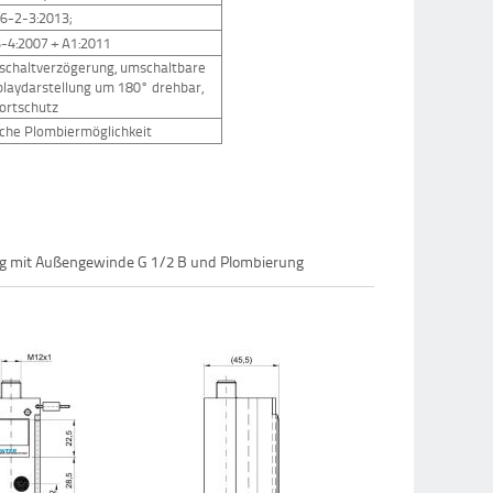
26-2-3:2013;
-4:2007 + A1:2011
ckschaltverzögerung, umschaltbare
splaydarstellung um 180° drehbar,
ortschutz
sche Plombiermöglichkeit
g mit Außengewinde G 1/2 B und Plombierung