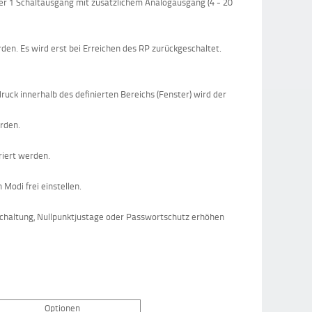
r 1 Schaltausgang mit zusätzlichem Analogausgang (4 - 20
den. Es wird erst bei Erreichen des RP zurückgeschaltet.
uck innerhalb des definierten Bereichs (Fenster) wird der
erden.
riert werden.
n Modi frei einstellen.
bschaltung, Nullpunktjustage oder Passwortschutz erhöhen
Optionen