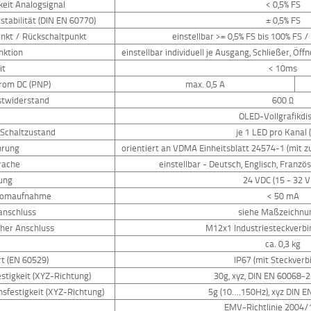
eit Analogsignal
< 0,5% FS
stabilität (DIN EN 60770)
± 0,5% FS
unkt / Rückschaltpunkt
einstellbar >= 0,5% FS bis 100% FS /
unktion
einstellbar individuell je Ausgang, Schließer, Ö
it
< 10ms
trom DC (PNP)
max. 0,5 A
stwiderstand
600 Ω
OLED-Vollgrafikdi
 Schaltzustand
je 1 LED pro Kanal 
hrung
orientiert an VDMA Einheitsblatt 24574-1 (mit 
rache
einstellbar - Deutsch, Englisch, Französ
ung
24 VDC (15 - 32 
romaufnahme
< 50 mA
anschluss
siehe Maßzeichnu
cher Anschluss
M12x1 Industriesteckverbin
ca. 0,3 kg
t (EN 60529)
IP67 (mit Steckverb
stigkeit (XYZ-Richtung)
30g, xyz, DIN EN 60068-
nsfestigkeit (XYZ-Richtung)
5g (10….150Hz), xyz DIN 
EMV-Richtlinie 2004