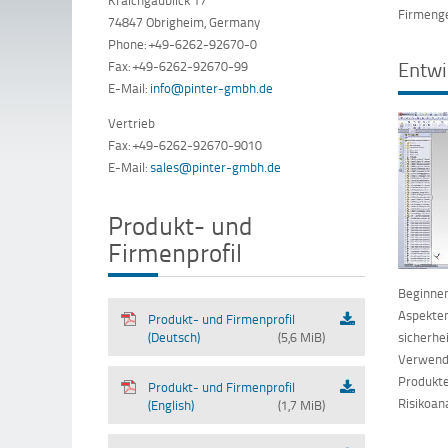
Firmenge
74847 Obrigheim, Germany
Phone: +49-6262-92670-0
Entwi
Fax: +49-6262-92670-99
E-Mail:
info@pinter-gmbh.de
Vertrieb
Fax: +49-6262-92670-9010
E-Mail:
sales@pinter-gmbh.de
Produkt- und
Firmenprofil
Beginnen
Aspekten
Produkt- und Firmenprofil
sicherhe
(Deutsch)
(5,6 MiB)
Verwendu
Produkt
Produkt- und Firmenprofil
Risikoan
(English)
(1,7 MiB)