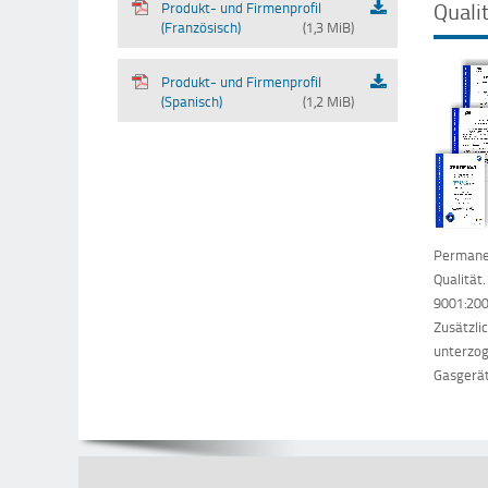
Quali
Produkt- und Firmenprofil
(Französisch)
(1,3 MiB)
Produkt- und Firmenprofil
(Spanisch)
(1,2 MiB)
Permanen
Qualität
9001:200
Zusätzli
unterzog
Gasgerät