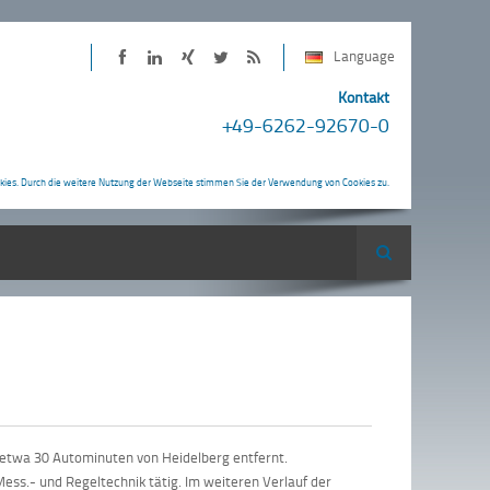
Language
PINTER
PINTER
Kontakt
+49-6262-92670-0
bei
Neuigkeiten
Twitter
als
RSS-
kies. Durch die weitere Nutzung der Webseite stimmen Sie der Verwendung von Cookies zu.
Feed
Suche
, etwa 30 Autominuten von Heidelberg entfernt.
ess.- und Regeltechnik tätig. Im weiteren Verlauf der