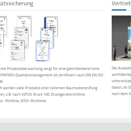
tätssicherung
Vertrie
Die Auswahl
te Prozessüberwachung sorgt für eine gleichbleibend hohe
wohlüberleg
. PINTER‘s Qualitätsmanagement ist zertifiziert nach DIN EN ISO
unterstütze
8.
davon, ob S
ch werden viele Produkte einer externen Baumusterprüfung
nach dem Ka
en, z.B. nach VdTÜV Druck 100, Druckgeräterichtline,
e- Richlinie, ATEX-Richtlinie.