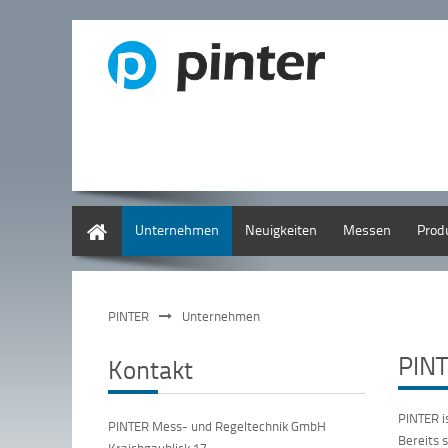
Deutsch
Unternehmen
Neuigkeiten
Messen
Prod
PINTER
Unternehmen
PIN
Kontakt
PINTER i
PINTER Mess- und Regeltechnik GmbH
Bereits 
Kraichgaublick 17