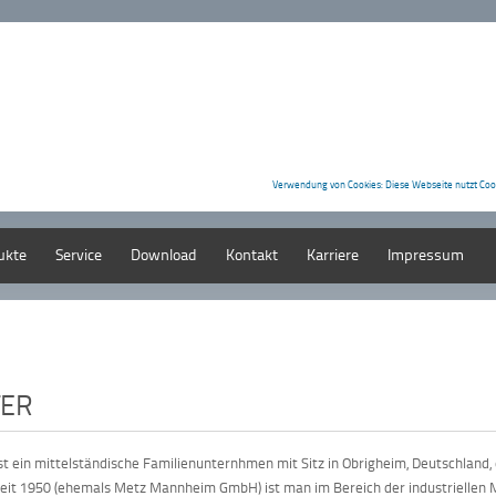
Verwendung von Cookies: Diese Webseite nutzt Coo
ukte
Service
Download
Kontakt
Karriere
Impressum
TER
st ein mittelständische Familienunternhmen mit Sitz in Obrigheim, Deutschland
seit 1950 (ehemals Metz Mannheim GmbH) ist man im Bereich der industriellen M