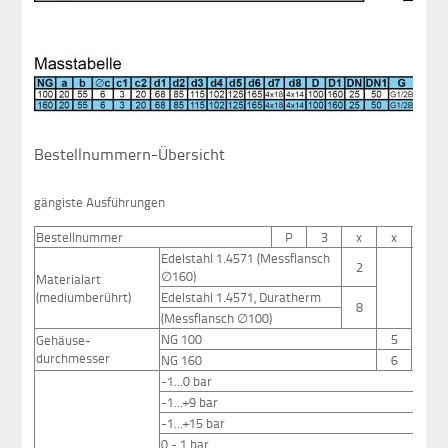
Bestellnummern-Übersicht
gängiste Ausführungen
Bestellnummer
P
3
x
x
3
Edelstahl 1.4571 (Messflansch
2
∅
160)
Materialart
(mediumberührt)
Edelstahl 1.4571, Duratherm
8
(Messflansch
∅
100)
NG 100
5
Gehäuse-
durchmesser
NG 160
6
-1...0 bar
-1...+9 bar
-1...+15 bar
0 - 1 bar