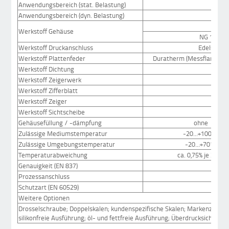
Anwendungsbereich (stat. Belastung)
Anwendungsbereich (dyn. Belastung)
Ed
Werkstoff Gehäuse
NG 100 / 
Werkstoff Druckanschluss
Edelstahl 
Werkstoff Plattenfeder
Duratherm (Messflansch ∅
Werkstoff Dichtung
Werkstoff Zeigerwerk
Werkstoff Zifferblatt
Werkstoff Zeiger
Werkstoff Sichtscheibe
S
Gehäusefüllung / -dämpfung
ohne
Zulässige Mediumstemperatur
-20...+100°C
Zulässige Umgebungstemperatur
-20...+70°C
Temperaturabweichung
ca. 0,75% je 20°C
Genauigkeit (EN 837)
Prozessanschluss
s
Schutzart (EN 60529)
Weitere Optionen
Drosselschraube; Doppelskalen; kundenspezifische Skalen; Markenzeiper;
silikonfreie Ausführung; öl- und fettfreie Ausführung; Überdrucksicherhei