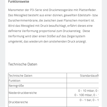
Funktionsweise
Manometer der P3-Serie sind Druckmessgeräte mit Plattenfeder.
Das Messglied besteht aus einer dünnen, gewellten Edelstahl- bzw
Durathermmembrane, die zwischen zwei Flanschen montiert ist.
Wird das Messglied mit Druck beaufschlagt, erfährt dieses eine
definierte Verformung proportional zum Druckanstieg. Diese
Verformung wird über einen Stößel auf das Zeigersystem
umgelenkt, das wiederum den anstehenden Druck anzeigt.
Technische Daten
Technische Daten
Standardausführun
Funktion
Man
Nenngröße
0 - 10 mbar; 0 - 16 m
Niederdruckbereiche
0 - 100 mbar; 0 - 160 m
0 - 1 bar; 0 - 1,6 bar;
Druckbereiche