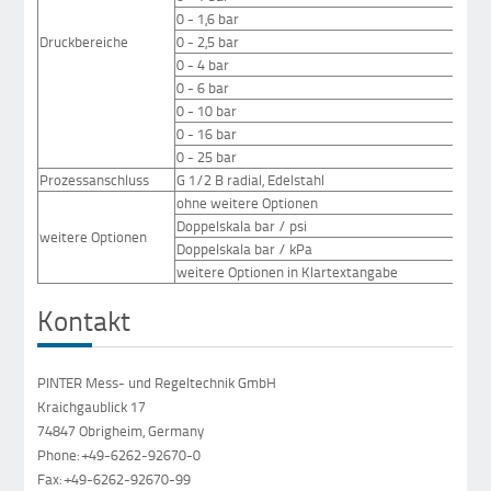
0 - 1,6 bar
Druckbereiche
0 - 2,5 bar
0 - 4 bar
0 - 6 bar
0 - 10 bar
0 - 16 bar
0 - 25 bar
Prozessanschluss
G 1/2 B radial, Edelstahl
ohne weitere Optionen
Doppelskala bar / psi
weitere Optionen
Doppelskala bar / kPa
weitere Optionen in Klartextangabe
Kontakt
PINTER Mess- und Regeltechnik GmbH
Kraichgaublick 17
74847 Obrigheim, Germany
Phone: +49-6262-92670-0
Fax: +49-6262-92670-99