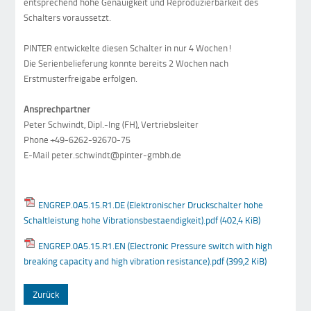
entsprechend hohe Genauigkeit und Reproduzierbarkeit des
Schalters voraussetzt.
PINTER entwickelte diesen Schalter in nur 4 Wochen!
Die Serienbelieferung konnte bereits 2 Wochen nach
Erstmusterfreigabe erfolgen.
Ansprechpartner
Peter Schwindt, Dipl.-Ing (FH), Vertriebsleiter
Phone +49-6262-92670-75
E-Mail peter.schwindt@pinter-gmbh.de
ENGREP.0A5.15.R1.DE (Elektronischer Druckschalter hohe
Schaltleistung hohe Vibrationsbestaendigkeit).pdf
(402,4 KiB)
ENGREP.0A5.15.R1.EN (Electronic Pressure switch with high
breaking capacity and high vibration resistance).pdf
(399,2 KiB)
Zurück