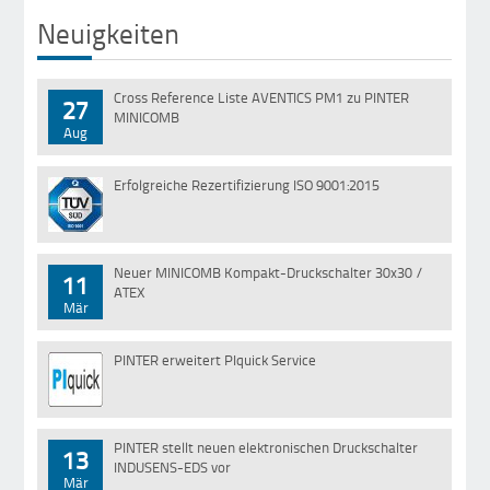
Neuigkeiten
Cross Reference Liste AVENTICS PM1 zu PINTER
27
MINICOMB
Aug
Erfolgreiche Rezertifizierung ISO 9001:2015
22
Mai
Neuer MINICOMB Kompakt-Druckschalter 30x30 /
11
ATEX
Mär
PINTER erweitert PIquick Service
01
Aug
PINTER stellt neuen elektronischen Druckschalter
13
INDUSENS-EDS vor
Mär