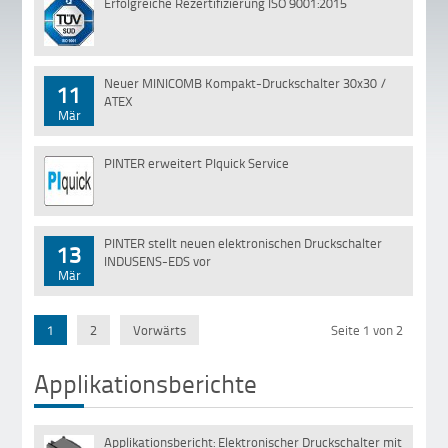
Erfolgreiche Rezertifizierung ISO 9001:2015
22
Mai
Neuer MINICOMB Kompakt-Druckschalter 30x30 /
11
ATEX
Mär
PINTER erweitert PIquick Service
01
Aug
PINTER stellt neuen elektronischen Druckschalter
13
INDUSENS-EDS vor
Mär
1
2
Vorwärts
Seite 1 von 2
Applikationsberichte
Applikationsbericht: Elektronischer Druckschalter mit