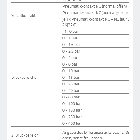
Pneumatikkontakt NO (normal offen)
Pneumatikkontakt NC (normal geschlossen)
Schaltkontakt
je 1x Pneumatikkontakt NO + NC (nur 2K(A),
2K(2A)P)
-1...0 bar
0 - 1 bar
0 - 1,6 bar
0 - 2,5 bar
0 - 4 bar
0 - 6 bar
0 - 10 bar
Druckbereiche
0 - 16 bar
0 - 25 bar
0 - 40 bar
0 - 60 bar
0 - 100 bar
0 - 160 bar
0 - 250 bar
0 - 400 bar
Angabe des Differenzdrucks bzw. 2. Druckbe
2. Druckbereich
oben; sonst frei lassen