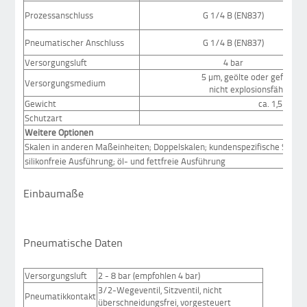
Prozessanschluss
G 1/4 B (EN837)
Pneumatischer Anschluss
G 1/4 B (EN837)
Versorgungsluft
4 bar
5 µm, geölte oder gefiltert
Versorgungsmedium
nicht explosionsfähige 
Gewicht
ca. 1,5 kg (j
Schutzart
Weitere Optionen
Skalen in anderen Maßeinheiten; Doppelskalen; kundenspezifische Skale
silikonfreie Ausführung; öl- und fettfreie Ausführung
Einbaumaße
Pneumatische Daten
Versorgungsluft
2 - 8 bar (empfohlen 4 bar)
3/2-Wegeventil, Sitzventil, nicht
Pneumatikkontakt
überschneidungsfrei, vorgesteuert