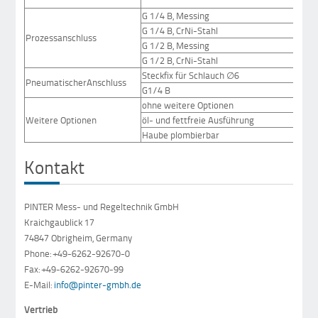
G 1/4 B, Messing
G 1/4 B, CrNi-Stahl
Prozessanschluss
G 1/2 B, Messing
G 1/2 B, CrNi-Stahl
Steckfix für Schlauch
∅
6
PneumatischerAnschluss
G1/4 B
ohne weitere Optionen
Weitere Optionen
öl- und fettfreie Ausführung
Haube plombierbar
Kontakt
PINTER Mess- und Regeltechnik GmbH
Kraichgaublick 17
74847 Obrigheim, Germany
Phone: +49-6262-92670-0
Fax: +49-6262-92670-99
E-Mail:
info@pinter-gmbh.de
Vertrieb