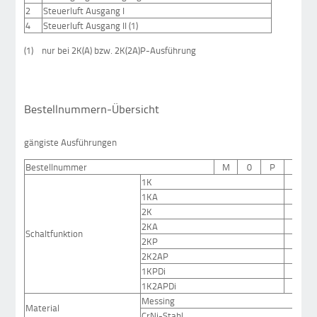
2
Steuerluft Ausgang I
4
Steuerluft Ausgang II (1)
(1) nur bei 2K(A) bzw. 2K(2A)P-Ausführung
Bestellnummern-Übersicht
gängiste Ausführungen
Bestellnummer
M
0
P
x
1K
0
1KA
1
2K
2
2KA
3
Schaltfunktion
2KP
4
2K2AP
5
1KPDi
7
1K2APDi
8
Messing
Material
CrNi-Stahl