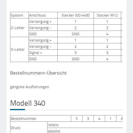
System
Anschluss
Stecker ISO 4400
Stecker M12
Ka
Versorgung +
1
1
we
2-Leiter
Versorgung -
2
2
br
GND
GND
4
gelb
Versorgung +
1
1
we
Versorgung -
2
2
br
3-Leiter
Signal +
3
3
gr
GND
GND
4
gelb
Bestellnummern-Übersicht
gängiste Ausführungen
Modell 340
Bestellnummer
S
3
4
1
A
relativ
Druck
absolut