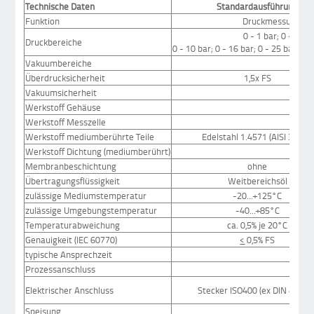
Technische Daten
Standardausführung
Funktion
Druckmessumform
0 - 1 bar; 0 - 1,6 b
Druckbereiche
0 - 10 bar; 0 - 16 bar; 0 - 25 bar; 0 
Vakuumbereiche
Überdrucksicherheit
1,5x FS
Vakuumsicherheit
Werkstoff Gehäuse
Edels
Werkstoff Messzelle
Werkstoff mediumberührte Teile
Edelstahl 1.4571 (AISI 316 Ti)
Werkstoff Dichtung (mediumberührt)
Membranbeschichtung
ohne
Übertragungsflüssigkeit
Weitbereichsöl
zulässige Mediumstemperatur
-20...+125°C
zulässige Umgebungstemperatur
-40...+85°C
Temperaturabweichung
ca. 0,5% je 20°C
Genauigkeit (IEC 60770)
<
0,5% FS
typische Ansprechzeit
Prozessanschluss
s
Elektrischer Anschluss
Stecker ISO400 (ex DIN 43650
Speisung