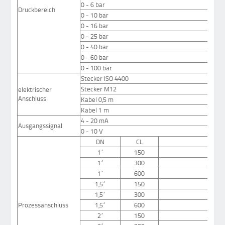
0 - 6 bar
Druckbereich
0 - 10 bar
0 - 16 bar
0 - 25 bar
0 - 40 bar
0 - 60 bar
0 - 100 bar
Stecker ISO 4400
Stecker M12
elektrischer
Anschluss
Kabel 0,5 m
Kabel 1 m
4 - 20 mA
Ausgangssignal
0 - 10 V
DN
CL
1“
150
1“
300
1“
600
1,5“
150
1,5“
300
Prozessanschluss
1,5“
600
2“
150