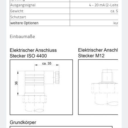
Ausgangssignal
4 - 20 mA (2-Leiter)
Gewicht
ca. 500 - 
Schutzart
weitere Optionen
kundensp
Einbaumaße