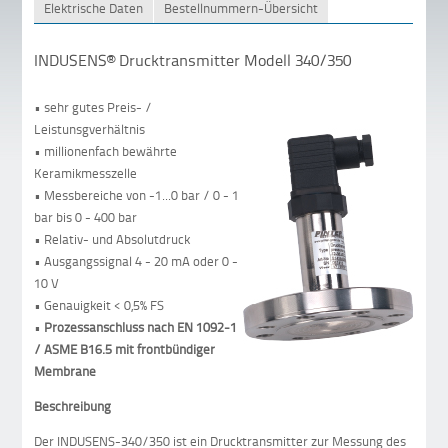
Elektrische Daten
Bestellnummern-Übersicht
INDUSENS® Drucktransmitter Modell 340/350
• sehr gutes Preis- /
Leistunsgverhältnis
• millionenfach bewährte
Keramikmesszelle
• Messbereiche von -1...0 bar / 0 - 1
bar bis 0 - 400 bar
• Relativ- und Absolutdruck
• Ausgangssignal 4 - 20 mA oder 0 -
10 V
• Genauigkeit < 0,5% FS
•
Prozessanschluss nach
EN 1092-1
/ ASME B16.5
mit frontbündiger
Membrane
Beschreibung
Der INDUSENS-340/350 ist ein Drucktransmitter zur Messung des